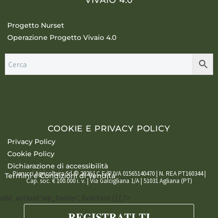
VIVAIO 4.0
Progetto Nurset
Operazione Progetto Vivaio 4.0
COOKIE E PRIVACY POLICY
Privacy Policy
Cookie Policy
Dichiarazione di accessibilità
Pierucci Agricoltura Srl © 2026 | C.F./P.IVA 01565140470 | N. REA PT160344 |
Termini e Condizioni di Vendita
Cap. soc. € 100.000 i. v. | Via Galcigliana 1/A | 51031 Agliana (PT)
add_action('wp_footer', function () { ?>