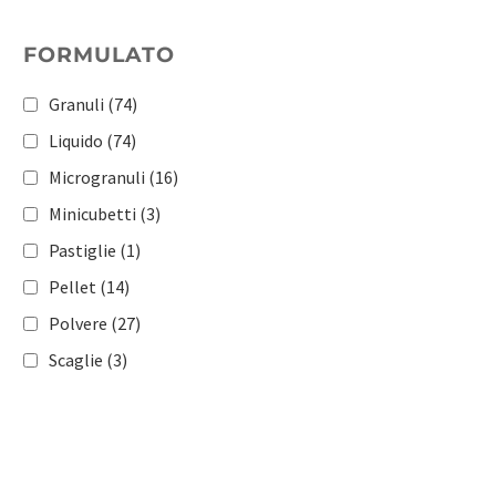
Ortaggi a radice
(1)
FORMULATO
Patata
(1)
Pomacee e drupacee
(1)
Granuli
(74)
Pomodoro
(1)
Liquido
(74)
Orticole
(183)
Microgranuli
(16)
Frutticole
(181)
Minicubetti
(3)
Vite
(167)
Pastiglie
(1)
Olivo
(117)
Pellet
(14)
Mais
(98)
Polvere
(27)
Cereali
(108)
Scaglie
(3)
Tabacco
(64)
Colture industriali
(92)
Florovivaismo
(138)
Tappeti erbosi
(115)