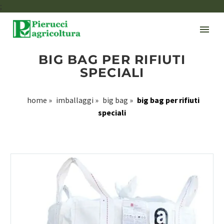
;
BIG BAG PER RIFIUTI
SPECIALI
home
»
imballaggi
»
big bag
»
big bag per rifiuti
speciali