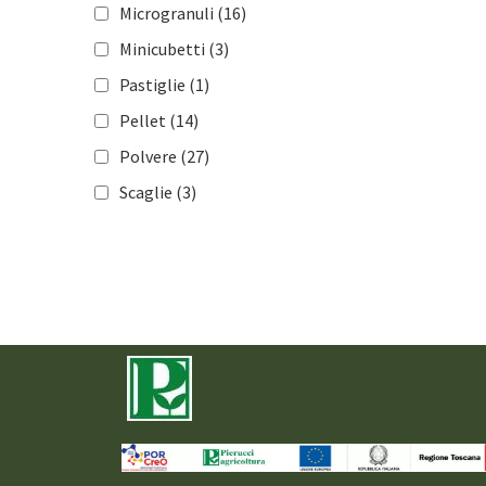
Orticole
(183)
Microgranuli
(16)
Frutticole
(181)
Minicubetti
(3)
Vite
(167)
Pastiglie
(1)
Olivo
(117)
Pellet
(14)
Mais
(98)
Polvere
(27)
Cereali
(108)
Scaglie
(3)
Tabacco
(64)
Colture industriali
(92)
Florovivaismo
(138)
Tappeti erbosi
(115)