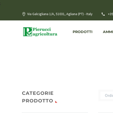
;
Via Galcigliana 1/A, 51031, Agliana (PT) - Italy
+39
PRODOTTI
AMME
CATEGORIE
Ordi
PRODOTTO