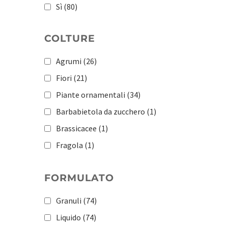
Sì
(80)
COLTURE
Agrumi
(26)
Fiori
(21)
Piante ornamentali
(34)
Barbabietola da zucchero
(1)
Brassicacee
(1)
Fragola
(1)
Ortaggi a radice
(1)
FORMULATO
Patata
(1)
Pomacee e drupacee
(1)
Granuli
(74)
Pomodoro
(1)
Liquido
(74)