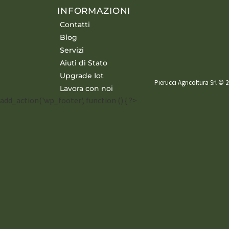
INFORMAZIONI
Contatti
Blog
Servizi
Aiuti di Stato
Upgrade Iot
Pierucci Agricoltura Srl © 2
Lavora con noi
add_action('wp_footer', function () { ?>