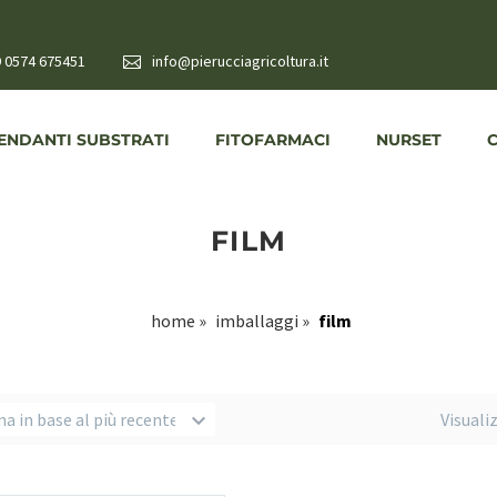
 0574 675451
info@pierucciagricoltura.it
NDANTI SUBSTRATI
FITOFARMACI
NURSET
FILM
home
»
imballaggi
»
film
na in base al più recente
Visuali