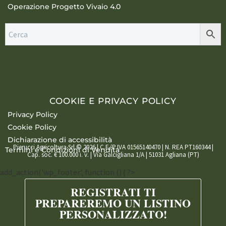
Operazione Progetto Vivaio 4.0
COOKIE E PRIVACY POLICY
Privacy Policy
Cookie Policy
Dichiarazione di accessibilità
Pierucci Agricoltura Srl © 2026 | C.F./P.IVA 01565140470 | N. REA PT160344 |
Termini e Condizioni di Vendita
Cap. soc. € 100.000 i. v. | Via Galcigliana 1/A | 51031 Agliana (PT)
add_action('wp_footer', function () { ?>