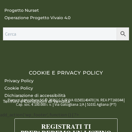
Progetto Nurset
Operazione Progetto Vivaio 4.0
COOKIE E PRIVACY POLICY
Privacy Policy
Cookie Policy
Dichiarazione di accessibilità
Pierucci Agricoltura Srl © 2026 | C.F./P.IVA 01565140470 | N. REA PT160344 |
Termini e Condizioni di Vendita
Cap. soc. € 100.000 i. v. | Via Galcigliana 1/A | 51031 Agliana (PT)
add_action('wp_footer', function () { ?>