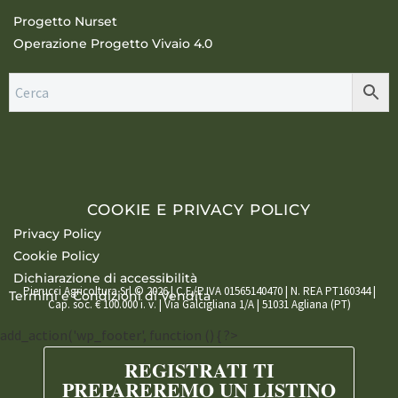
Progetto Nurset
Operazione Progetto Vivaio 4.0
COOKIE E PRIVACY POLICY
Privacy Policy
Cookie Policy
Dichiarazione di accessibilità
Pierucci Agricoltura Srl © 2026 | C.F./P.IVA 01565140470 | N. REA PT160344 |
Termini e Condizioni di Vendita
Cap. soc. € 100.000 i. v. | Via Galcigliana 1/A | 51031 Agliana (PT)
add_action('wp_footer', function () { ?>