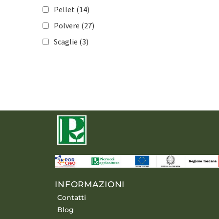
Olivo
(117)
Pellet
(14)
Mais
(98)
Polvere
(27)
Cereali
(108)
Scaglie
(3)
Tabacco
(64)
Colture industriali
(92)
Florovivaismo
(138)
Tappeti erbosi
(115)
INFORMAZIONI
Contatti
Blog