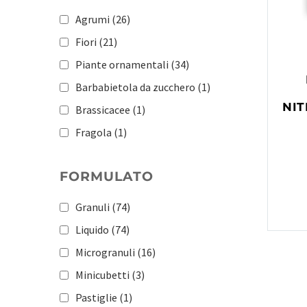
Agrumi
(26)
Fiori
(21)
Piante ornamentali
(34)
Barbabietola da zucchero
(1)
NIT
Brassicacee
(1)
Fragola
(1)
Ortaggi a radice
(1)
FORMULATO
Patata
(1)
Pomacee e drupacee
(1)
Granuli
(74)
Pomodoro
(1)
Liquido
(74)
Orticole
(183)
Microgranuli
(16)
Frutticole
(181)
Minicubetti
(3)
Vite
(167)
Pastiglie
(1)