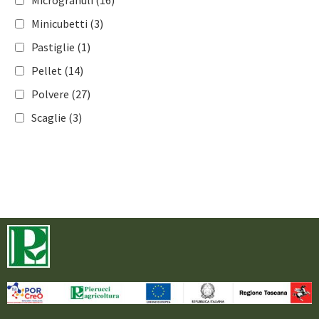
Frutticole
(181)
Minicubetti
(3)
Vite
(167)
Pastiglie
(1)
Olivo
(117)
Pellet
(14)
Mais
(98)
Polvere
(27)
Cereali
(108)
Scaglie
(3)
Tabacco
(64)
Colture industriali
(92)
Florovivaismo
(138)
Tappeti erbosi
(115)