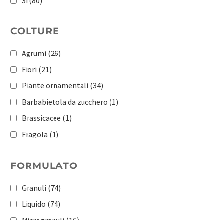
Sì
(80)
COLTURE
Agrumi
(26)
Fiori
(21)
Piante ornamentali
(34)
Barbabietola da zucchero
(1)
Brassicacee
(1)
Fragola
(1)
Ortaggi a radice
(1)
FORMULATO
Patata
(1)
Pomacee e drupacee
(1)
Granuli
(74)
Pomodoro
(1)
Liquido
(74)
Orticole
(183)
Microgranuli
(16)