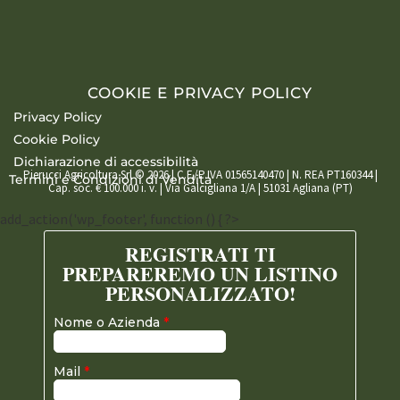
COOKIE E PRIVACY POLICY
Privacy Policy
Cookie Policy
Dichiarazione di accessibilità
Pierucci Agricoltura Srl © 2026 | C.F./P.IVA 01565140470 | N. REA PT160344 |
Termini e Condizioni di Vendita
Cap. soc. € 100.000 i. v. | Via Galcigliana 1/A | 51031 Agliana (PT)
add_action('wp_footer', function () { ?>