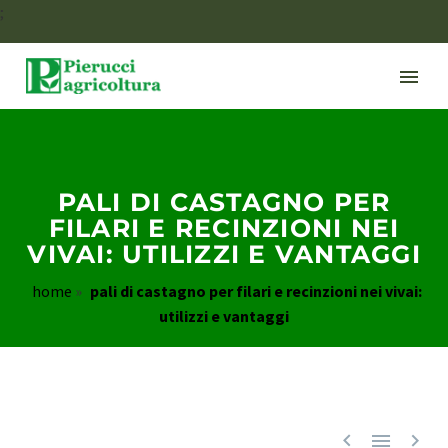
;
PALI DI CASTAGNO PER
FILARI E RECINZIONI NEI
VIVAI: UTILIZZI E VANTAGGI
home
»
pali di castagno per filari e recinzioni nei vivai:
utilizzi e vantaggi


