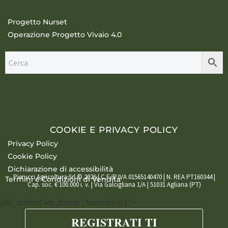
Progetto Nurset
Operazione Progetto Vivaio 4.0
COOKIE E PRIVACY POLICY
Privacy Policy
Cookie Policy
Dichiarazione di accessibilità
Pierucci Agricoltura Srl © 2026 | C.F./P.IVA 01565140470 | N. REA PT160344 |
Termini e Condizioni di Vendita
Cap. soc. € 100.000 i. v. | Via Galcigliana 1/A | 51031 Agliana (PT)
add_action('wp_footer', function () { ?>