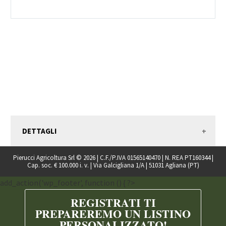
DETTAGLI
Pierucci Agricoltura Srl © 2026 | C.F./P.IVA 01565140470 | N. REA PT160344 |
Cap. soc. € 100.000 i. v. | Via Galcigliana 1/A | 51031 Agliana (PT)
add_action('wp_footer', function () { ?>