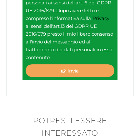
personali ai sensi dell'art. 6 del GDPR
UE 2016/679. Dopo avere letto e
compreso l'informativa sulla
Privacy
ai sensi dell'art.13 del GDPR UE
2016/679 presto il mio libero consenso
all'invio del messaggio ed al
trattamento dei dati personali in esso
contenuto
Invia
POTRESTI ESSERE
INTERESSATO