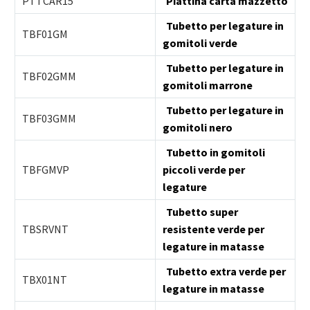
PTTCAR15
Piattina carta mazzetto
Tubetto per legature in
TBF01GM
gomitoli verde
Tubetto per legature in
TBF02GMM
gomitoli marrone
Tubetto per legature in
TBF03GMM
gomitoli nero
Tubetto in gomitoli
TBFGMVP
piccoli verde per
legature
Tubetto super
TBSRVNT
resistente verde per
legature in matasse
Tubetto extra verde per
TBX01NT
legature in matasse