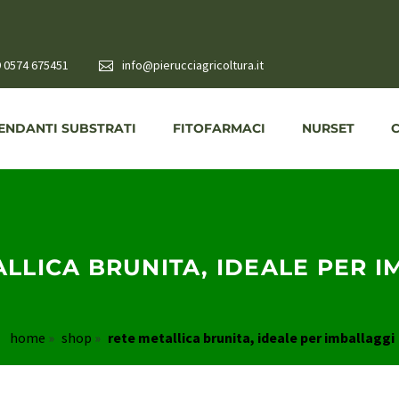
 0574 675451
info@pierucciagricoltura.it
NDANTI SUBSTRATI
FITOFARMACI
NURSET
LLICA BRUNITA, IDEALE PER 
home
»
shop
»
rete metallica brunita, ideale per imballaggi