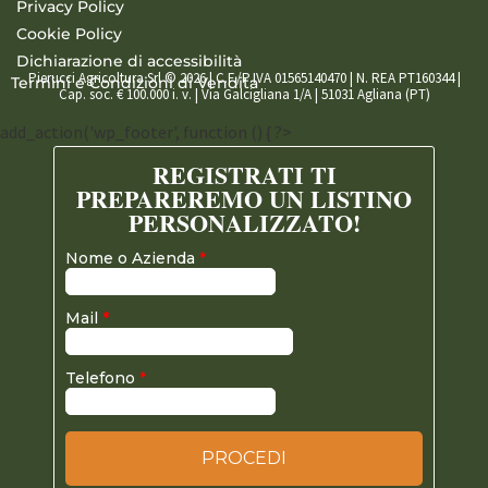
Privacy Policy
Cookie Policy
Dichiarazione di accessibilità
Pierucci Agricoltura Srl © 2026 | C.F./P.IVA 01565140470 | N. REA PT160344 |
Termini e Condizioni di Vendita
Cap. soc. € 100.000 i. v. | Via Galcigliana 1/A | 51031 Agliana (PT)
add_action('wp_footer', function () { ?>