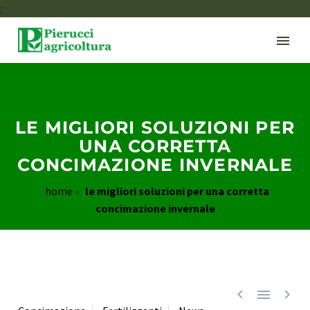
;
LE MIGLIORI SOLUZIONI PER
UNA CORRETTA
CONCIMAZIONE INVERNALE
home
»
le migliori soluzioni per una corretta
concimazione invernale


