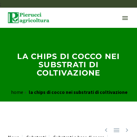
;
LA CHIPS DI COCCO NEI
SUBSTRATI DI
COLTIVAZIONE
home
»
la chips di cocco nei substrati di coltivazione


