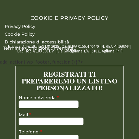
COOKIE E PRIVACY POLICY
Privacy Policy
Cookie Policy
Dichiarazione di accessibilità
Pierucci Agricoltura Srl © 2026 | C.F./P.IVA 01565140470 | N. REA PT160344 |
Termini e Condizioni di Vendita
Cap. soc. € 100.000 i. v. | Via Galcigliana 1/A | 51031 Agliana (PT)
add_action('wp_footer', function () { ?>