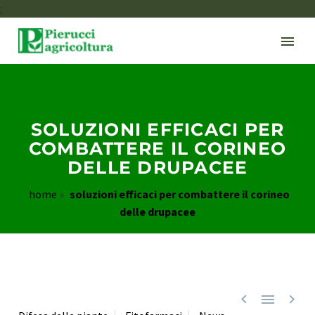
;
SOLUZIONI EFFICACI PER
COMBATTERE IL CORINEO
DELLE DRUPACEE
home
»
soluzioni efficaci per combattere il corineo
delle drupacee


