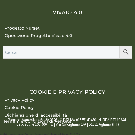
VIVAIO 4.0
Progetto Nurset
Operazione Progetto Vivaio 4.0
COOKIE E PRIVACY POLICY
Privacy Policy
Cookie Policy
Dichiarazione di accessibilità
Pierucci Agricoltura Srl © 2026 | C.F./P.IVA 01565140470 | N. REA PT160344 |
Termini e Condizioni di Vendita
Cap. soc. € 100.000 i. v. | Via Galcigliana 1/A | 51031 Agliana (PT)
add_action('wp_footer', function () { ?>