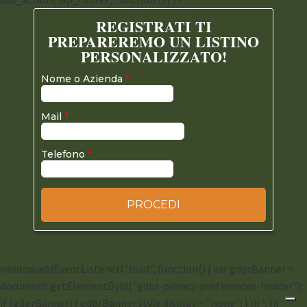
window.addEventListener("load", function() { var gdprBanner =
document.getElementById("gdpr-privacy-preferences-header");
if (gdprBanner) { gdprBanner.style.display = "none"; } }); '; });