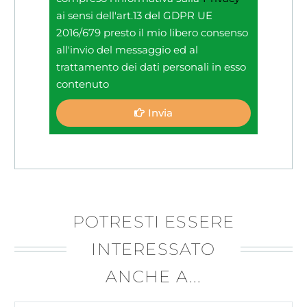
ai sensi dell'art.13 del GDPR UE
2016/679 presto il mio libero consenso
all'invio del messaggio ed al
trattamento dei dati personali in esso
contenuto
Invia
POTRESTI ESSERE
INTERESSATO
ANCHE A...