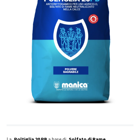
La
Poltiglia 20 PB
a base di
Solfato di Rame