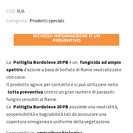
COD:
N/A
.
Categoria:
Prodotti speciali
.
RICHIEDI INFORMAZIONI O UN
PREVENTIVO
La
Poltiglia Bordolese 20 PB
è un
fungicida ad ampio
spettro
d’azione a base di Solfato di Rame neutralizzato
con calce.
Il prodotto agisce per contatto e si può utilizzare nella
lotta preventiva
contro un gran numero di parassiti
fungini sensibili al Rame.
La
Poltiglia Bordolese 20 PB
possiede una neutralità,
sospensibilità e bagnabilità tali da assicurare una
copertura omogenea e uniforme della vegetazione.
Consentito in
agricoltura biologica
.