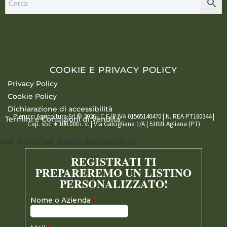
COOKIE E PRIVACY POLICY
Privacy Policy
Cookie Policy
Dichiarazione di accessibilità
Pierucci Agricoltura Srl © 2026 | C.F./P.IVA 01565140470 | N. REA PT160344 |
Termini e Condizioni di Vendita
Cap. soc. € 100.000 i. v. | Via Galcigliana 1/A | 51031 Agliana (PT)
add_action('wp_footer', function () { ?>