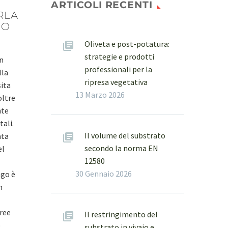
ARTICOLI RECENTI
RLA
UO
Oliveta e post-potatura:
strategie e prodotti
n
professionali per la
lla
ripresa vegetativa
sita
13 Marzo 2026
oltre
nte
tali.
Il volume del substrato
ata
secondo la norma EN
el
12580
30 Gennaio 2026
ago è
n
aree
Il restringimento del
o
substrato in vivaio e