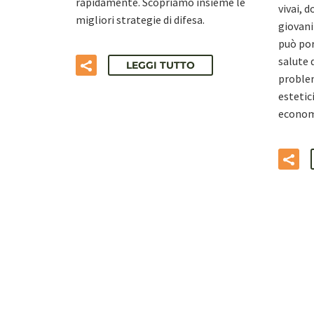
rapidamente. Scopriamo insieme le
vivai, 
migliori strategie di difesa.
giovani
può por
salute 
LEGGI TUTTO
problem
estetic
econom