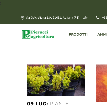
;
Via Galcigliana 1/A, 51031, Agliana (PT) - Italy
+39
PRODOTTI
AMME
09 LUG:
PIANTE