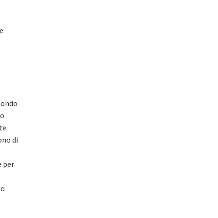
e
mondo
so
te
ono di
 per
do