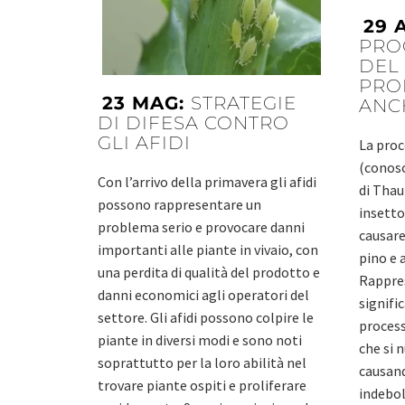
29 
PRO
DEL 
PRO
23 MAG:
STRATEGIE
ANCH
DI DIFESA CONTRO
GLI AFIDI
La proc
(conosc
Con l’arrivo della primavera gli afidi
di Tha
possono rappresentare un
insetto
problema serio e provocare danni
causare
importanti alle piante in vivaio, con
pino e a
una perdita di qualità del prodotto e
Rappre
danni economici agli operatori del
signifi
settore. Gli afidi possono colpire le
process
piante in diversi modi e sono noti
che si n
soprattutto per la loro abilità nel
causand
trovare piante ospiti e proliferare
indebol