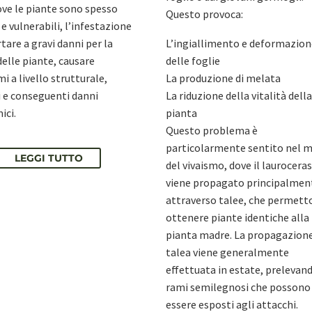
dove le piante sono spesso
Questo provoca:
 e vulnerabili, l’infestazione
tare a gravi danni per la
L’ingiallimento e deformazion
delle piante, causare
delle foglie
i a livello strutturale,
La produzione di melata
i e conseguenti danni
La riduzione della vitalità della
ici.
pianta
Questo problema è
particolarmente sentito nel 
LEGGI TUTTO
del vivaismo, dove il laurocera
viene propagato principalmen
attraverso talee, che permett
ottenere piante identiche alla
pianta madre. La propagazione
talea viene generalmente
effettuata in estate, prelevan
rami semilegnosi che possono
essere esposti agli attacchi.