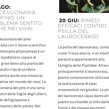
AGO:
CESSIONARIA
PINO: UN
20 GIU:
RIMEDI
BLEMA SENTITO
EFFICACI CONTRO 
E NEI VIVAI
PSILLA DEL
LAUROCERASO
essionaria del pino
iuta con il nome scientifico
La psilla del lauroceraso, cono
umetopea pityocampa) è un
come Trioza alacris, è un inset
 lepidottero capace di
parassita appartenente alla
 gravi danni alla pianta del
famiglia delle Psyllidae. Attac
d altri tipi di conifere.
principalmente il lauroceraso,
senta anche una minaccia
pianta comunemente utilizzat
cativa nel mondo dei vivai. La
la realizzazione di siepi
ionaria del pino è una larva
ornamentali nei giardini. La psi
utre delle foglie degli alberi,
del lauroceraso causa danni all
o defogliazione e
piante succhiando la linfa dall
imento delle piante. Nei
foglie e dai giovani germogli.