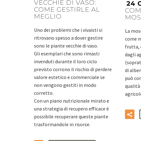
VECCHIE DI VASO:
24 
COME GESTIRLE AL
COM
MEGLIO
MOS
Uno dei problemi che i vivaisti si
La mosc
ritrovano spesso a dover gestire
come m
sono le piante vecchie di vaso.
frutta,
Gli esemplari che sono rimasti
dagli ag
invenduti durante il loro ciclo
(soprat
previsto corrono il rischio di perdere
di albe
valore estetico e commerciale se
può com
non vengono gestiti in modo
qualità 
corretto.
agricolo
Con un piano nutrizionale mirato e
una strategia di recupero efficace è
possibile recuperare queste piante
trasformandole in risorse.