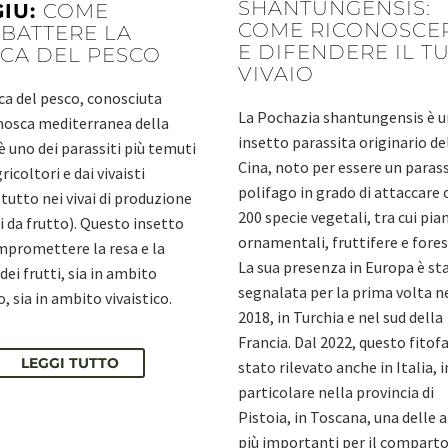
SHANTUNGENSIS:
GIU:
COME
COME RICONOSCE
BATTERE LA
E DIFENDERE IL T
CA DEL PESCO
VIVAIO
a del pesco, conosciuta
La Pochazia shantungensis è u
osca mediterranea della
insetto parassita originario de
 è uno dei parassiti più temuti
Cina, noto per essere un paras
ricoltori e dai vivaisti
polifago in grado di attaccare 
tutto nei vivai di produzione
200 specie vegetali, tra cui pia
ri da frutto). Questo insetto
ornamentali, fruttifere e fores
promettere la resa e la
La sua presenza in Europa è st
dei frutti, sia in ambito
segnalata per la prima volta n
, sia in ambito vivaistico.
2018, in Turchia e nel sud della
Francia. Dal 2022, questo fitof
LEGGI TUTTO
stato rilevato anche in Italia, i
particolare nella provincia di
Pistoia, in Toscana, una delle 
più importanti per il compart