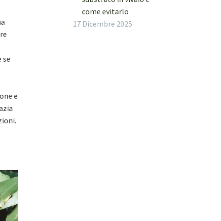
come evitarlo
na
17 Dicembre 2025
ore
 se
ione e
azia
zioni.