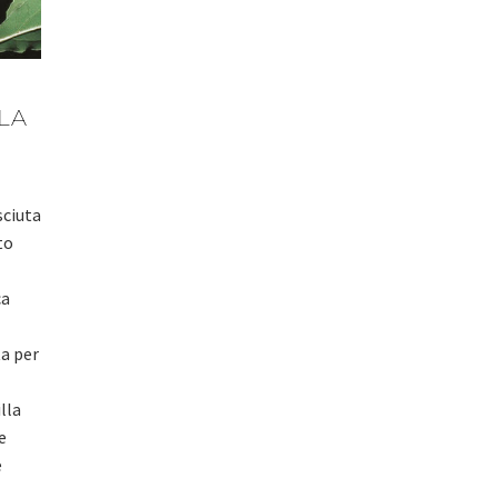
LA
sciuta
to
ca
a per
lla
e
e