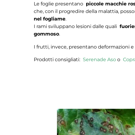
Le foglie presentano
piccole macchie ro
che, con il progredire della malattia, pos
nel fogliame
.
I rami sviluppano lesioni dalle quali
fuorie
gommoso
.
I frutti, invece, presentano deformazioni e 
Prodotti consigliati:
Serenade Aso
o
Copr