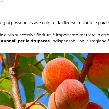
24
liegio) possono essere colpite da diverse malattie e para
a e alla successiva fioritura è importante mettere in atto 
utunnali per le drupacee
, indispensabili nella stagione 