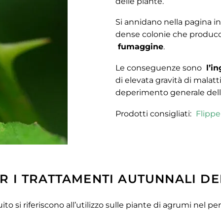
delle piante.
Si annidano nella pagina inf
dense colonie che produc
fumaggine
.
Le conseguenze sono
l’i
di elevata gravità di malatti
deperimento generale dell
Prodotti consigliati:
Flippe
ER I TRATTAMENTI AUTUNNALI D
ito si riferiscono all’utilizzo sulle piante di agrumi nel 