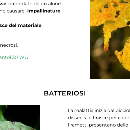
sse
circondate da un alone
sono causare
impallinature
sce del materiale
necrosi.
antol 30 WG
BATTERIOSI
La malattia inizia dal picciol
dissecca e finisce per cade
I rametti presentano delle