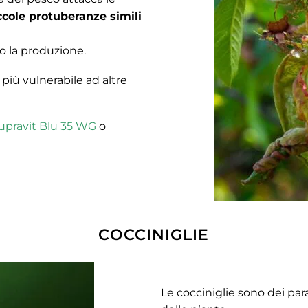
ccole protuberanze simili
o la produzione.
a più vulnerabile ad altre
upravit Blu 35 WG
o
COCCINIGLIE
Le cocciniglie sono dei para