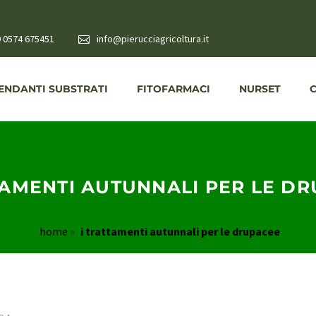
 0574 675451
info@pierucciagricoltura.it
NDANTI SUBSTRATI
FITOFARMACI
NURSET
TAMENTI AUTUNNALI PER LE D
home
»
i trattamenti autunnali per le drupacee