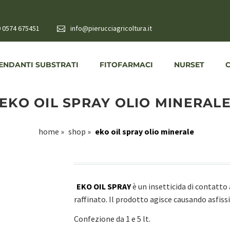
 0574 675451
info@pierucciagricoltura.it
NDANTI SUBSTRATI
FITOFARMACI
NURSET
EKO OIL SPRAY OLIO MINERAL
home
»
shop
»
eko oil spray olio minerale
EKO OIL SPRAY
è un insetticida di contatto
raffinato. Il prodotto agisce causando asfissi
Confezione da 1 e 5 lt.