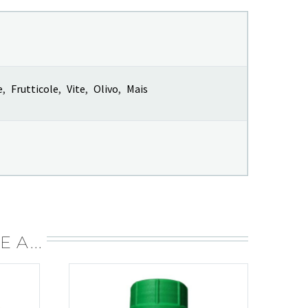
e
,
Frutticole
,
Vite
,
Olivo
,
Mais
 A...