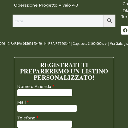
Co
Operazione Progetto Vivaio 4.0
Di
Ter
026 | C.F./P.IVA 01565140470 | N. REA PT160344 | Cap. soc. € 100.000 i. v. | Via Galcigl