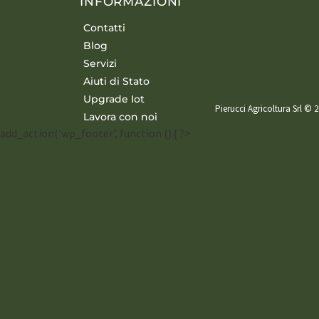
INFORMAZIONI
Contatti
Blog
Servizi
Aiuti di Stato
Upgrade Iot
Pierucci Agricoltura Srl © 2
Lavora con noi
add_action('wp_footer', function () { ?>