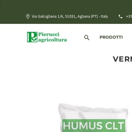
;
Via Galcigliana 1/A, 51031, Agliana (PT) - Italy
+39
PRODOTTI
VER