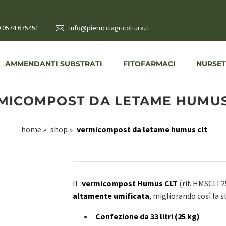
 0574 675451
info@pierucciagricoltura.it
AMMENDANTI SUBSTRATI
FITOFARMACI
NURSET
MICOMPOST DA LETAME HUMUS
home
»
shop
»
vermicompost da letame humus clt
Il
vermicompost Humus CLT
(rif. HMSCLT
altamente umificata
, migliorando così la s
Confezione da 33 litri (25 kg)