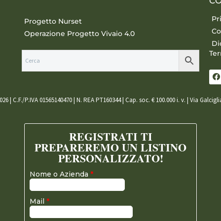
CO
Pr
Progetto Nurset
Co
Operazione Progetto Vivaio 4.0
Di
Ter
026 | C.F./P.IVA 01565140470 | N. REA PT160344 | Cap. soc. € 100.000 i. v. | Via Galcigl