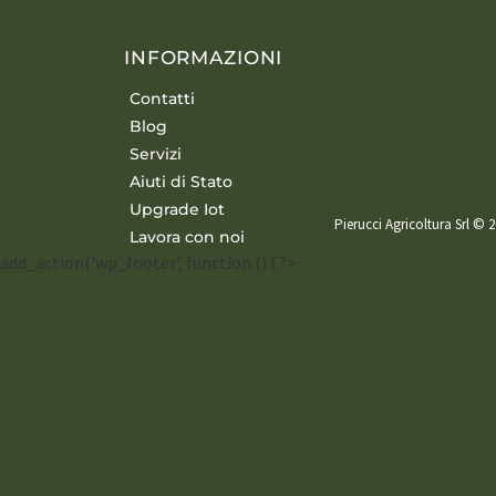
INFORMAZIONI
Contatti
Blog
Servizi
Aiuti di Stato
Upgrade Iot
Pierucci Agricoltura Srl © 2
Lavora con noi
add_action('wp_footer', function () { ?>