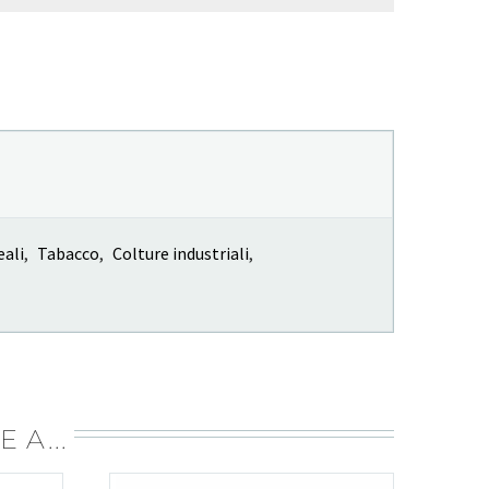
eali
,
Tabacco
,
Colture industriali
,
 A...