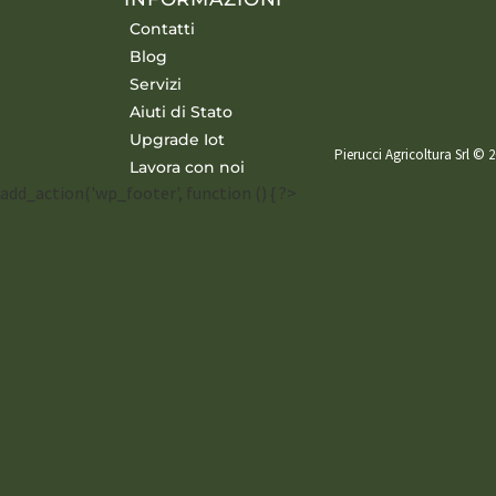
Contatti
Blog
Servizi
Aiuti di Stato
Upgrade Iot
Pierucci Agricoltura Srl © 2
Lavora con noi
add_action('wp_footer', function () { ?>