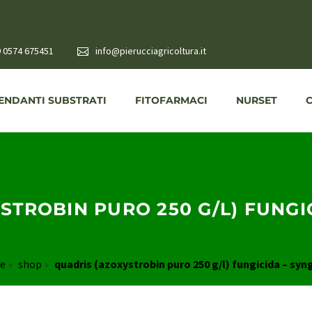
 0574 675451
info@pierucciagricoltura.it
NDANTI SUBSTRATI
FITOFARMACI
NURSET
STROBIN PURO 250 G/L) FUNGI
e
»
shop
»
quadris (azoxystrobin puro 250 g/l) fungicida – sy