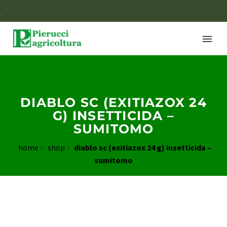
;
DIABLO SC (EXITIAZOX 24
G) INSETTICIDA –
SUMITOMO
home
»
shop
»
diablo sc (exitiazox 24 g) insetticida –
sumitomo