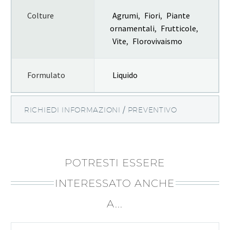
Colture
Agrumi
,
Fiori
,
Piante
ornamentali
,
Frutticole
,
Vite
,
Florovivaismo
Formulato
Liquido
RICHIEDI INFORMAZIONI / PREVENTIVO
POTRESTI ESSERE
INTERESSATO ANCHE
A...