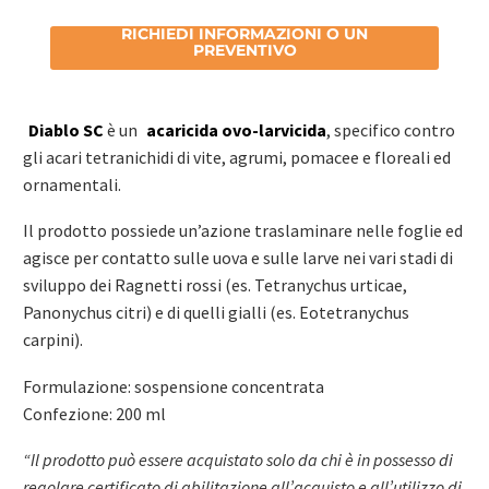
RICHIEDI INFORMAZIONI O UN
PREVENTIVO
Diablo SC
è un
acaricida ovo-larvicida
, specifico contro
gli acari tetranichidi di vite, agrumi, pomacee e floreali ed
ornamentali.
Il prodotto possiede un’azione traslaminare nelle foglie ed
agisce per contatto sulle uova e sulle larve nei vari stadi di
sviluppo dei Ragnetti rossi (es. Tetranychus urticae,
Panonychus citri) e di quelli gialli (es. Eotetranychus
carpini).
Formulazione: sospensione concentrata
Confezione: 200 ml
“Il prodotto può essere acquistato solo da chi è in possesso di
regolare certificato di abilitazione all’acquisto e all’utilizzo di