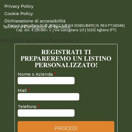
Privacy Policy
Cookie Policy
Dichiarazione di accessibilità
Pierucci Agricoltura Srl © 2026 | C.F./P.IVA 01565140470 | N. REA PT160344 |
Termini e Condizioni di Vendita
Cap. soc. € 100.000 i. v. | Via Galcigliana 1/A | 51031 Agliana (PT)
add_action('wp_footer', function () { ?>