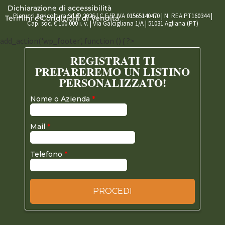
Dichiarazione di accessibilità
Pierucci Agricoltura Srl © 2026 | C.F./P.IVA 01565140470 | N. REA PT160344 |
Termini e Condizioni di Vendita
Cap. soc. € 100.000 i. v. | Via Galcigliana 1/A | 51031 Agliana (PT)
add_action('wp_footer', function () { ?>