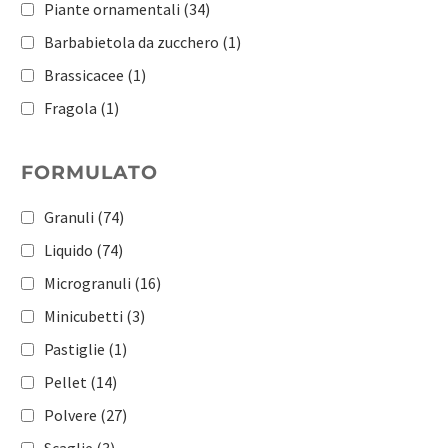
Piante ornamentali
(34)
Barbabietola da zucchero
(1)
Brassicacee
(1)
Fragola
(1)
Ortaggi a radice
(1)
FORMULATO
Patata
(1)
Pomacee e drupacee
(1)
Granuli
(74)
Pomodoro
(1)
Liquido
(74)
Orticole
(183)
Microgranuli
(16)
Frutticole
(181)
Minicubetti
(3)
Vite
(167)
Pastiglie
(1)
Olivo
(117)
Pellet
(14)
Mais
(98)
Polvere
(27)
Cereali
(108)
Scaglie
(3)