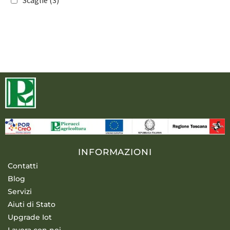
Tabacco
(64)
Colture industriali
(92)
Florovivaismo
(138)
Tappeti erbosi
(115)
INFORMAZIONI
Contatti
Blog
Servizi
Aiuti di Stato
Upgrade Iot