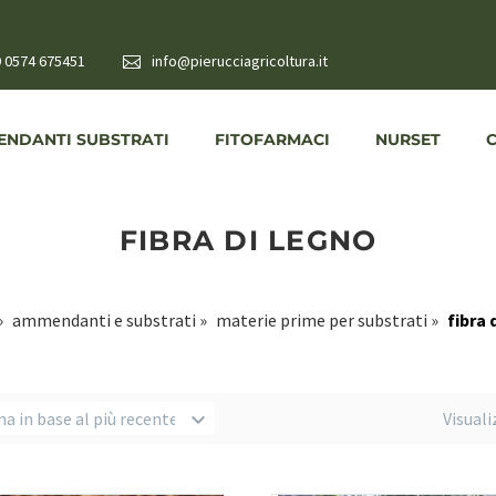
 0574 675451
info@pierucciagricoltura.it
NDANTI SUBSTRATI
FITOFARMACI
NURSET
FIBRA DI LEGNO
»
ammendanti e substrati
»
materie prime per substrati
»
fibra 
na in base al più recente
Visuali