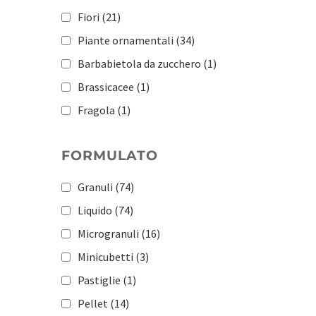
Fiori
(21)
Piante ornamentali
(34)
Barbabietola da zucchero
(1)
Brassicacee
(1)
Fragola
(1)
Ortaggi a radice
(1)
FORMULATO
Patata
(1)
Pomacee e drupacee
(1)
Granuli
(74)
Pomodoro
(1)
Liquido
(74)
Orticole
(183)
Microgranuli
(16)
Frutticole
(181)
Minicubetti
(3)
Vite
(167)
Pastiglie
(1)
Olivo
(117)
Pellet
(14)