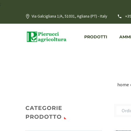
;
Via Galcigliana 1/A, 51031, Agliana (PT) - Italy
+39
PRODOTTI
AMME
home
CATEGORIE
Ordi
PRODOTTO