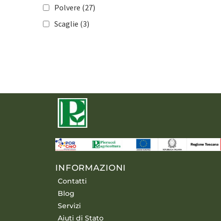
Mais
(98)
Polvere
(27)
Cereali
(108)
Scaglie
(3)
Tabacco
(64)
Colture industriali
(92)
Florovivaismo
(138)
Tappeti erbosi
(115)
INFORMAZIONI
Contatti
Blog
Servizi
Aiuti di Stato