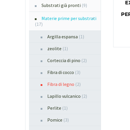
E
Substrati già pronti
(9)
PE
Materie prime per substrati
(17)
Argilla espansa
(1)
zeolite
(1)
Corteccia di pino
(2)
Fibra di cocco
(3)
Fibra di legno
(2)
Lapillo vulcanico
(2)
Perlite
(1)
Pomice
(3)