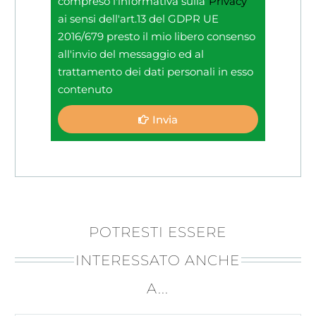
compreso l'informativa sulla
Privacy
ai sensi dell'art.13 del GDPR UE
2016/679 presto il mio libero consenso
all'invio del messaggio ed al
trattamento dei dati personali in esso
contenuto
Invia
POTRESTI ESSERE
INTERESSATO ANCHE
A...