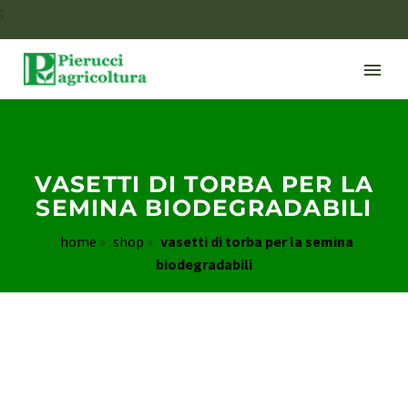
;
VASETTI DI TORBA PER LA
SEMINA BIODEGRADABILI
home
»
shop
»
vasetti di torba per la semina
biodegradabili