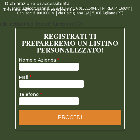
Dichiarazione di accessibilità
Pierucci Agricoltura Srl © 2026 | C.F./P.IVA 01565140470 | N. REA PT160344 |
Termini e Condizioni di Vendita
Cap. soc. € 100.000 i. v. | Via Galcigliana 1/A | 51031 Agliana (PT)
add_action('wp_footer', function () { ?>