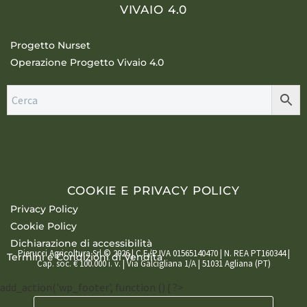
VIVAIO 4.0
Progetto Nurset
Operazione Progetto Vivaio 4.0
COOKIE E PRIVACY POLICY
Privacy Policy
Cookie Policy
Dichiarazione di accessibilità
Pierucci Agricoltura Srl © 2026 | C.F./P.IVA 01565140470 | N. REA PT160344 |
Termini e Condizioni di Vendita
Cap. soc. € 100.000 i. v. | Via Galcigliana 1/A | 51031 Agliana (PT)
add_action('wp_footer', function () { ?>