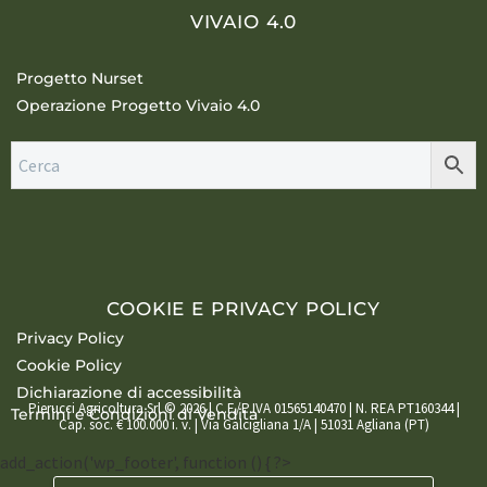
VIVAIO 4.0
Progetto Nurset
Operazione Progetto Vivaio 4.0
COOKIE E PRIVACY POLICY
Privacy Policy
Cookie Policy
Dichiarazione di accessibilità
Pierucci Agricoltura Srl © 2026 | C.F./P.IVA 01565140470 | N. REA PT160344 |
Termini e Condizioni di Vendita
Cap. soc. € 100.000 i. v. | Via Galcigliana 1/A | 51031 Agliana (PT)
add_action('wp_footer', function () { ?>