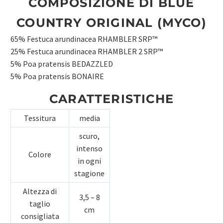
COMPOSIZIONE DI BLUE
COUNTRY ORIGINAL (MYCO)
65% Festuca arundinacea RHAMBLER SRP™
25% Festuca arundinacea RHAMBLER 2 SRP™
5% Poa pratensis BEDAZZLED
5% Poa pratensis BONAIRE
CARATTERISTICHE
Tessitura
media
scuro,
intenso
Colore
in ogni
stagione
Altezza di
3,5 – 8
taglio
cm
consigliata