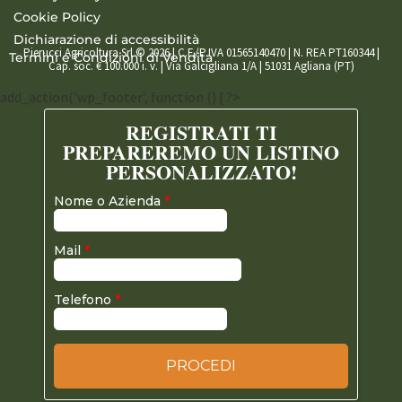
Cookie Policy
Dichiarazione di accessibilità
Pierucci Agricoltura Srl © 2026 | C.F./P.IVA 01565140470 | N. REA PT160344 |
Termini e Condizioni di Vendita
Cap. soc. € 100.000 i. v. | Via Galcigliana 1/A | 51031 Agliana (PT)
add_action('wp_footer', function () { ?>