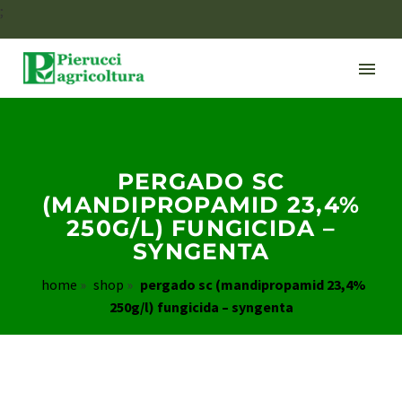
;
PERGADO SC
(MANDIPROPAMID 23,4%
250G/L) FUNGICIDA –
SYNGENTA
home
»
shop
»
pergado sc (mandipropamid 23,4%
250g/l) fungicida – syngenta