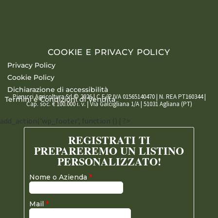
COOKIE E PRIVACY POLICY
Privacy Policy
Cookie Policy
Dichiarazione di accessibilità
Pierucci Agricoltura Srl © 2026 | C.F./P.IVA 01565140470 | N. REA PT160344 |
Termini e Condizioni di Vendita
Cap. soc. € 100.000 i. v. | Via Galcigliana 1/A | 51031 Agliana (PT)
add_action('wp_footer', function () { ?>