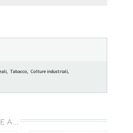
eali
,
Tabacco
,
Colture industriali
,
 A...