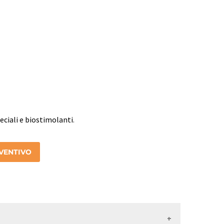
peciali e biostimolanti
.
EVENTIVO