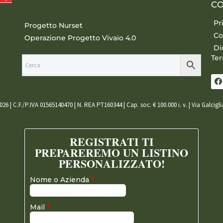
CO
Pr
Progetto Nurset
Co
Operazione Progetto Vivaio 4.0
Di
Ter
026 | C.F./P.IVA 01565140470 | N. REA PT160344 | Cap. soc. € 100.000 i. v. | Via Galcigl