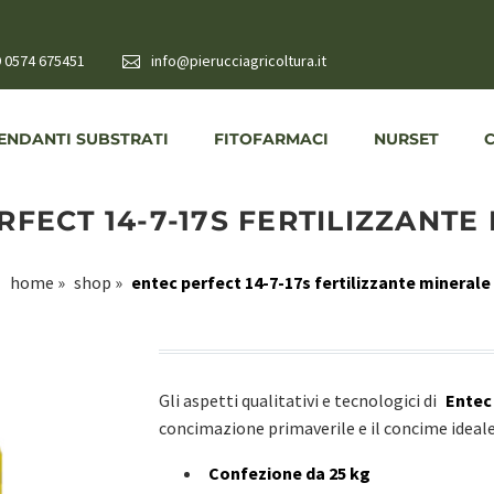
 0574 675451
info@pierucciagricoltura.it
NDANTI SUBSTRATI
FITOFARMACI
NURSET
RFECT 14-7-17S FERTILIZZANTE
home
»
shop
»
entec perfect 14-7-17s fertilizzante minerale
Gli aspetti qualitativi e tecnologici di
Entec
concimazione primaverile e il concime ideale p
Confezione da 25 kg