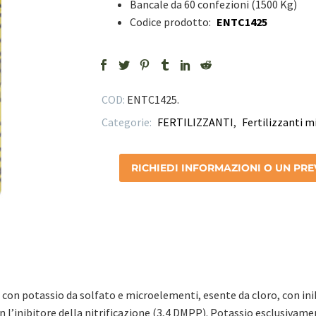
Bancale da 60 confezioni (1500 Kg)
Codice prodotto:
ENTC1425
COD:
ENTC1425
.
Categorie:
FERTILIZZANTI
,
Fertilizzanti m
RICHIEDI INFORMAZIONI O UN PR
con potassio da solfato e microelementi, esente da cloro, con inib
n l’inibitore della nitrificazione (3,4 DMPP). Potassio esclusivamen