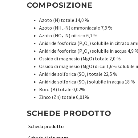
COMPOSIZIONE
Azoto (N) totale 14,0 %
Azoto (NH₄-N) ammoniacale 7,9 %
Azoto (NO₃-N) nitrico 6,1 %
Anidride fosforica (P₂O₅) solubile in citrato a
Anidride fosforica (P₂O₅) solubile in acqua 4,9 
Ossido di magnesio (MgO) totale 2,0 %
Ossido di magnesio (MgO) di cui 1,6% solubile 
Anidride solforica (SO₃) totale 22,5 %
Anidride solforica (SO₃) solubile in acqua 18 %
Boro (B) totale 0,02%
Zinco (Zn) totale 0,01%
SCHEDE PRODOTTO
Scheda prodotto
Scheda di sicurezza