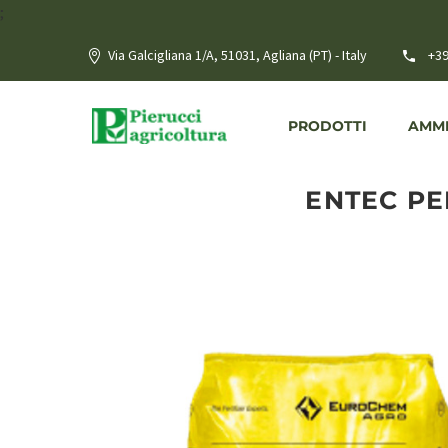
;
Via Galcigliana 1/A, 51031, Agliana (PT) - Italy
+39
PRODOTTI
AMME
ENTEC PE