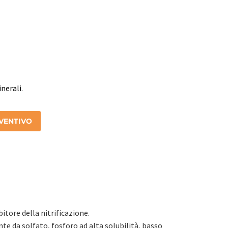
inerali
.
EVENTIVO
itore della nitrificazione.
te da solfato, fosforo ad alta solubilità, basso