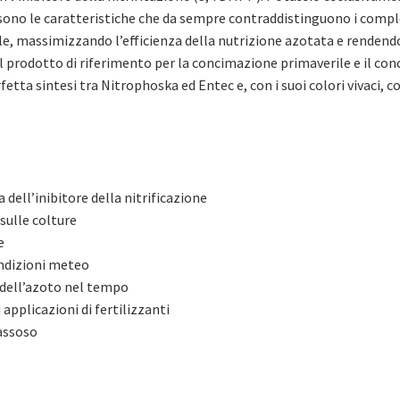
, sono le caratteristiche che da sempre contraddistinguono i compl
 massimizzando l’efficienza della nutrizione azotata e rendendo
il prodotto di riferimento per la concimazione primaverile e il conci
rfetta sintesi tra Nitrophoska ed Entec e, con i suoi colori vivaci, 
 dell’inibitore della nitrificazione
sulle colture
e
ondizioni meteo
 dell’azoto nel tempo
applicazioni di fertilizzanti
gassoso