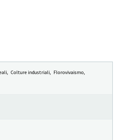
eali
,
Colture industriali
,
Florovivaismo
,