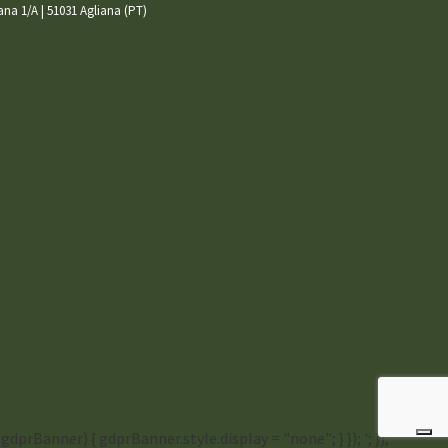
iana 1/A | 51031 Agliana (PT)
Banner) { gdprBanner.style.display = "none"; } }); '; });