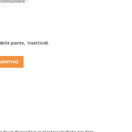
 professionale.”
delle piante
,
Insetticidi
.
EVENTIVO
a da un dispositivo in plastica studiato per dare