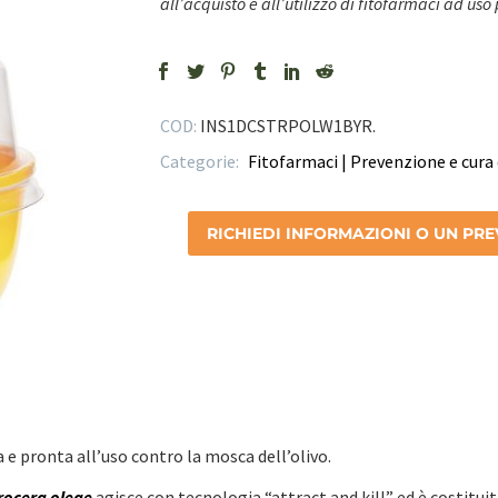
all’acquisto e all’utilizzo di fitofarmaci ad uso
COD:
INS1DCSTRPOLW1BYR
.
Categorie:
Fitofarmaci | Prevenzione e cura 
RICHIEDI INFORMAZIONI O UN PR
e pronta all’uso contro la mosca dell’olivo.
rocera oleae
agisce con tecnologia “attract and kill” ed è costituit