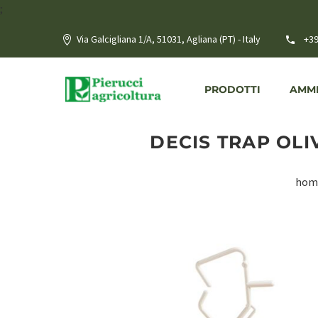
;
Via Galcigliana 1/A, 51031, Agliana (PT) - Italy
+39
PRODOTTI
AMME
DECIS TRAP OLI
hom