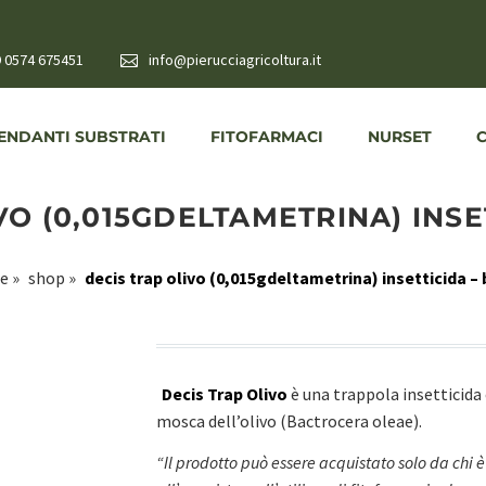
 0574 675451
info@pierucciagricoltura.it
NDANTI SUBSTRATI
FITOFARMACI
NURSET
VO (0,015GDELTAMETRINA) INSE
e
»
shop
»
decis trap olivo (0,015gdeltametrina) insetticida –
Decis Trap Olivo
è una trappola insetticida
mosca dell’olivo (Bactrocera oleae).
“Il prodotto può essere acquistato solo da chi è