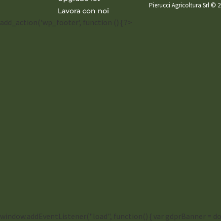
Pierucci Agricoltura Srl © 2
Lavora con noi
add_action('wp_footer', function () { ?>
window.addEventListener("load", function() { var gdprBanner = doc