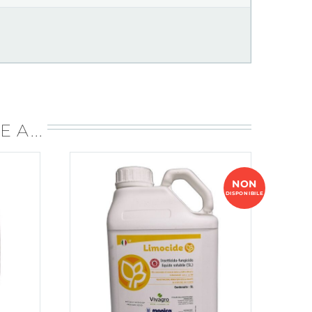
 A...
NON
DISPONIBILE