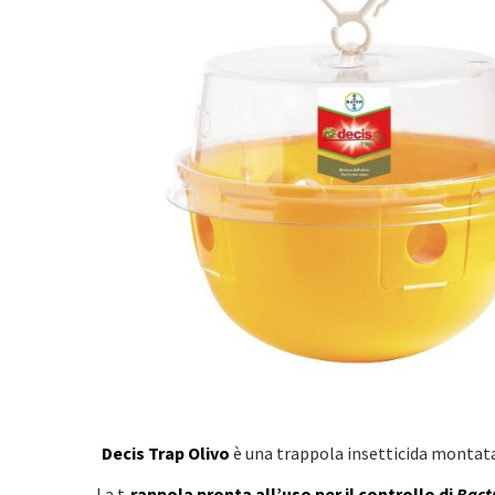
Decis Trap Olivo
è una trappola insetticida montata 
La t
rappola pronta all’uso per il controllo di
Bact