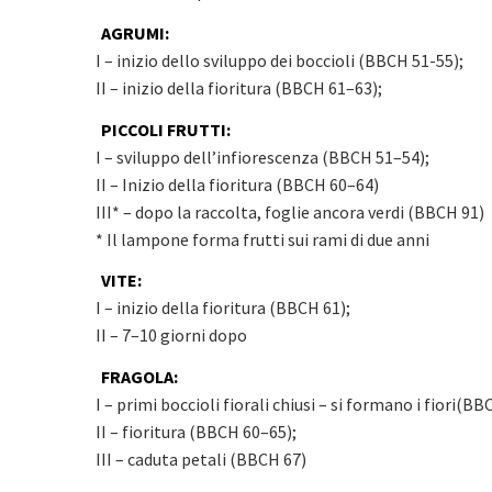
AGRUMI:
I – inizio dello sviluppo dei boccioli (BBCH 51-55);
II – inizio della fioritura (BBCH 61–63);
PICCOLI FRUTTI:
I – sviluppo dell’infiorescenza (BBCH 51–54);
II – Inizio della fioritura (BBCH 60–64)
III* – dopo la raccolta, foglie ancora verdi (BBCH 91)
* Il lampone forma frutti sui rami di due anni
VITE:
I – inizio della fioritura (BBCH 61);
II – 7–10 giorni dopo
FRAGOLA:
I – primi boccioli fiorali chiusi – si formano i fiori(B
II – fioritura (BBCH 60–65);
III – caduta petali (BBCH 67)