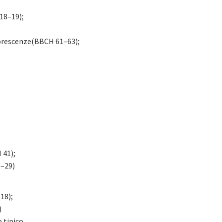
 18–19);
infiorescenze(BBCH 61–63);
 41);
1–29)
–18);
)
o tipico