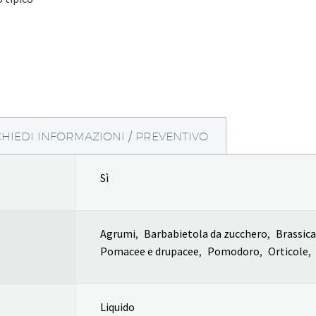
CHIEDI INFORMAZIONI / PREVENTIVO
Sì
Agrumi
,
Barbabietola da zucchero
,
Brassic
Pomacee e drupacee
,
Pomodoro
,
Orticole
,
Liquido