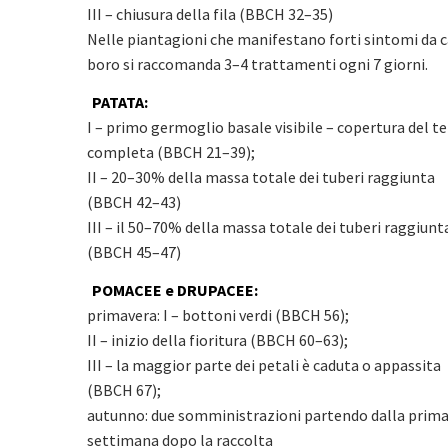
III – chiusura della fila (BBCH 32–35)
Nelle piantagioni che manifestano forti sintomi da c
boro si raccomanda 3–4 trattamenti ogni 7 giorni.
PATATA:
I – primo germoglio basale visibile – copertura del t
completa (BBCH 21–39);
II – 20–30% della massa totale dei tuberi raggiunta
(BBCH 42–43)
III – il 50–70% della massa totale dei tuberi raggiunt
(BBCH 45–47)
POMACEE e DRUPACEE:
primavera: I – bottoni verdi (BBCH 56);
II – inizio della fioritura (BBCH 60–63);
III – la maggior parte dei petali è caduta o appassita
(BBCH 67);
autunno: due somministrazioni partendo dalla prim
settimana dopo la raccolta