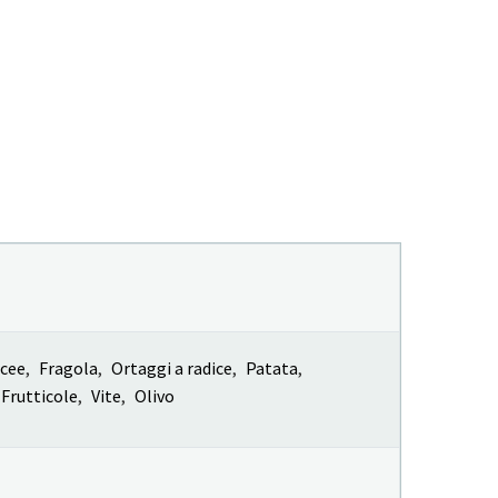
acee
,
Fragola
,
Ortaggi a radice
,
Patata
,
Frutticole
,
Vite
,
Olivo