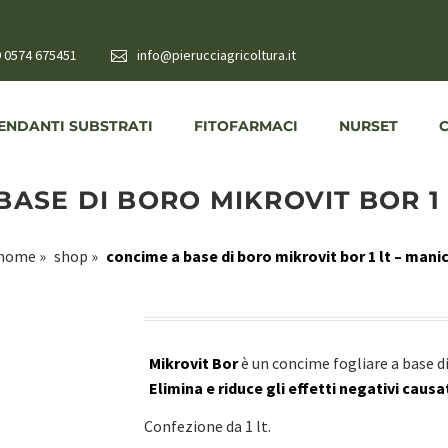
 0574 675451
info@pierucciagricoltura.it
NDANTI SUBSTRATI
FITOFARMACI
NURSET
BASE DI BORO MIKROVIT BOR 1 
home
»
shop
»
concime a base di boro mikrovit bor 1 lt – mani
Mikrovit Bor
è un concime fogliare a base di
Elimina e riduce gli effetti negativi causa
Confezione da 1 lt.