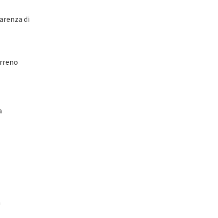
arenza di
erreno
a
a