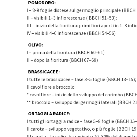
POMODORO:
I – 8-9 foglie distese sul germoglio principale (BBCH
II – visibili 1–3 infiorescenze ( BBCH 51–53);
III – inizio della fioritura: primi fiori aperti in 1–3 
IV – visibili 4–6 infiorescenze (BBCH 54–56)
OLIVO:
I – prima della fioritura (BBCH 60–61)
II – dopo la fioritura (BBCH 67–69)
BRASSICACEE:
I tutte le brassicacee – fase 3–5 foglie (BBCH 13–15);
II cavolfiore e broccolo:
* cavolfiore – inizio dello sviluppo del corimbo (BBCH
** broccolo – sviluppo dei germogli laterali (BBCH 2
ORTAGGI A RADICE:
I tutti gli ortaggi a radice – fase 5–8 foglie (BBCH 15
II carota – sviluppo vegetativo, o più foglie (BBCH 19
III carota – la radice ha ragiunto 70–80% del diametr