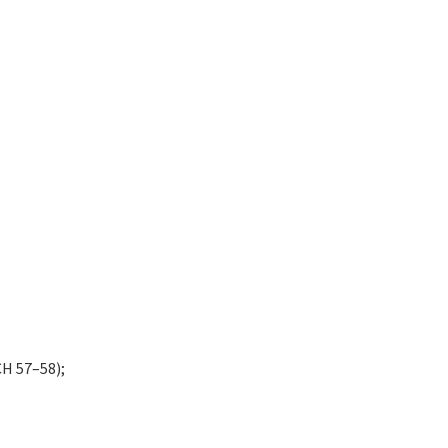
BCH 57–58);