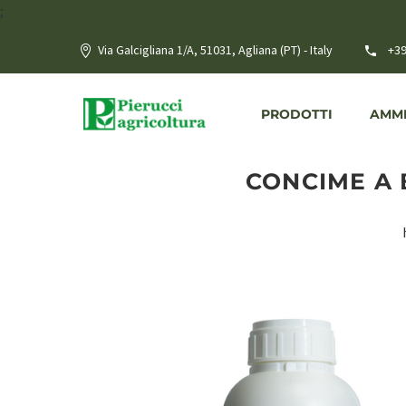
;
Via Galcigliana 1/A, 51031, Agliana (PT) - Italy
+39
PRODOTTI
AMME
CONCIME A 