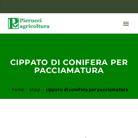
;
CIPPATO DI CONIFERA PER
PACCIAMATURA
home
»
shop
»
cippato di conifera per pacciamatura