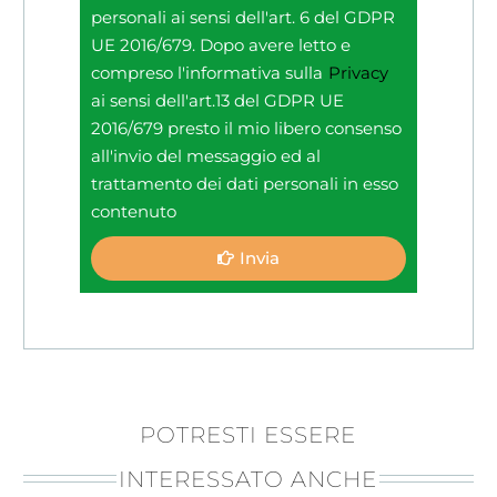
personali ai sensi dell'art. 6 del GDPR
UE 2016/679. Dopo avere letto e
compreso l'informativa sulla
Privacy
ai sensi dell'art.13 del GDPR UE
2016/679 presto il mio libero consenso
all'invio del messaggio ed al
trattamento dei dati personali in esso
contenuto
Invia
POTRESTI ESSERE
INTERESSATO ANCHE