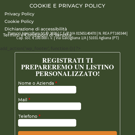
COOKIE E PRIVACY POLICY
Privacy Policy
Cookie Policy
Dichiarazione di accessibilità
Pierucci Agricoltura Srl © 2026 | C.F./P.IVA 01565140470 | N. REA PT160344 |
Termini e Condizioni di Vendita
Cap. soc. € 100.000 i. v. | Via Galcigliana 1/A | 51031 Agliana (PT)
add_action('wp_footer', function () { ?>