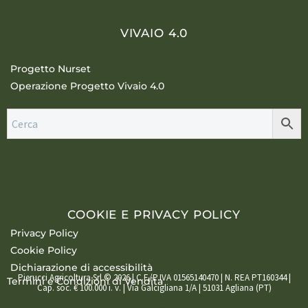
VIVAIO 4.0
Progetto Nurset
Operazione Progetto Vivaio 4.0
COOKIE E PRIVACY POLICY
Privacy Policy
Cookie Policy
Dichiarazione di accessibilità
Pierucci Agricoltura Srl © 2026 | C.F./P.IVA 01565140470 | N. REA PT160344 |
Termini e Condizioni di Vendita
Cap. soc. € 100.000 i. v. | Via Galcigliana 1/A | 51031 Agliana (PT)