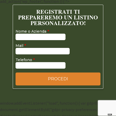
add_action('wp_footer', function () { ?>
window.addEventListener("load", function() { var gdprBanner =
document.getElementById("gdpr-privacy-preferences-header");
if (gdprBanner) { gdprBanner.style.display = "none"; } }); '; });