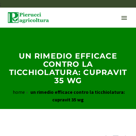
;
UN RIMEDIO EFFICACE
CONTRO LA
TICCHIOLATURA: CUPRAVIT
35 WG
home
»
un rimedio efficace contro la ticchiolatura:
cupravit 35 wg