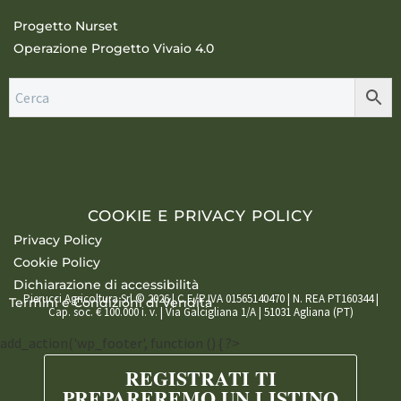
Progetto Nurset
Operazione Progetto Vivaio 4.0
COOKIE E PRIVACY POLICY
Privacy Policy
Cookie Policy
Dichiarazione di accessibilità
Pierucci Agricoltura Srl © 2026 | C.F./P.IVA 01565140470 | N. REA PT160344 |
Termini e Condizioni di Vendita
Cap. soc. € 100.000 i. v. | Via Galcigliana 1/A | 51031 Agliana (PT)
add_action('wp_footer', function () { ?>