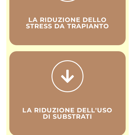
più sicuro nel terreno.
LA RIDUZIONE DELLO
Richiedi un preventivo
STRESS DA TRAPIANTO
Riduce la quantità di substrato
necessario per le talee, offrendo un
supporto fisico alle radici.
LA RIDUZIONE DELL'USO
Richiedi un preventivo
DI SUBSTRATI